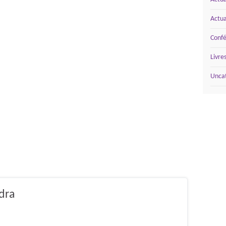
Actua
Conf
Livre
Unca
dra